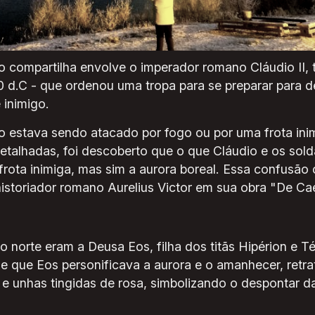
s”, explica.
o de Ostia
to compartilha envolve o imperador romano Cláudio I
0 d.C - que ordenou uma tropa para se preparar para d
 inimigo.
o estava sendo atacado por fogo ou por uma frota inim
etalhadas, foi descoberto que o que Cláudio e os so
rota inimiga, mas sim a aurora boreal. Essa confusão
 historiador romano Aurelius Victor em sua obra "De Ca
o norte eram a Deusa Eos, filha dos titãs Hipérion e Té
-se que Eos personificava a aurora e o amanhecer, ret
e unhas tingidas de rosa, simbolizando o despontar das