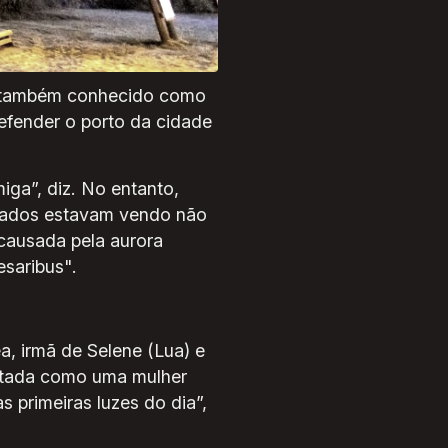
I, também conhecido como
efender o porto da cidade
iga”, diz. No entanto,
ldados estavam vendo não
 causada pela aurora
esaribus".
a, irmã de Selene (Lua) e
ratada como uma mulher
 primeiras luzes do dia”,