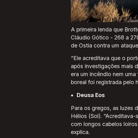
imprevisibilidade do cosmo
Grande ataque ao port
A primeira lenda que Brot
Cláudio Gótico - 268 a 27
de Ostia contra um ataque
“Ele acreditava que o port
após investigações mais d
era um incêndio nem uma f
boreal foi registrada pelo
Deusa Eos
Para os gregos, as luzes d
Hélios (Sol). “Acreditava
com longos cabelos loiros 
explica.