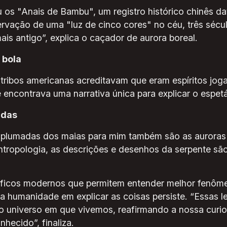
 os "Anais de Bambu", um registro histórico chinês da
vação de uma "luz de cinco cores" no céu, três sécu
mais antigo”, explica o caçador de aurora boreal.
 bola
tribos americanas acreditavam que eram espíritos jog
ncontrava uma narrativa única para explicar o espetác
adas
plumadas dos maias para mim também são as auroras b
ropologia, as descrições e desenhos da serpente são
íficos modernos que permitem entender melhor fenôm
a humanidade em explicar as coisas persiste. “Essas l
o universo em que vivemos, reafirmando a nossa curio
hecido”, finaliza.