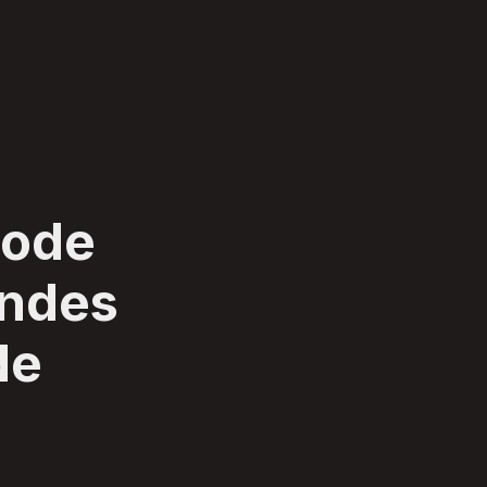
pode
andes
de