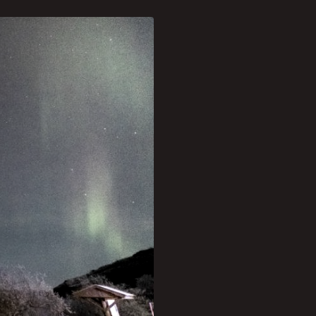
de de compreender e
s mistérios do universo
os.
o as culturas ao redor do
es antigas criaram suas
grupo em busca do
amou de Monstro Verde.
mpreensão do desconhecido,
natural ao seu redor.
 da vastidão e