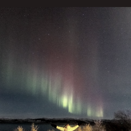
 a humanidade tem sido envolvida por uma necessida
 observa ao seu redor. Esse impulso para desvendar o
s e mitos que buscam explicar os mais variados event
cortinas de luzes dançantes, tem fascinado e intrigad
 tentativas de entender o fenômeno, muitas civilizaçõ
rigem e o significado dessa luz mágica.
caçador de auroras boreais que lidera expedições em 
eu primeiro contato com as Luzes do Nortes as ch
ontemplação e paixão”, relata.
endárias não apenas refletem a busca humana pela co
funda conexão entre as sociedades antigas e o mundo 
s pessoas encontravam significado e conforto em face