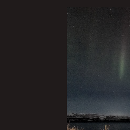
Desde tempos imemoriais,
explicar os fenômenos que
deu origem a muitas lenda
A aurora boreal, com suas 
mundo há séculos. Em suas
verdades para explicar a o
Marco Brotto, brasileiro 
fenômeno, conta que no
s
“Segundos depois, foi só c
Para ele, as narrativas l
mas também revelam a pro
“Através dessas lendas, a