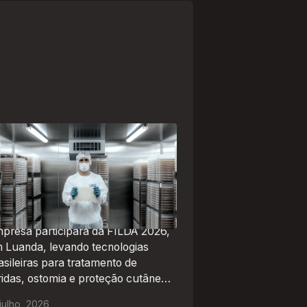
paranaense Vuelo Pharma é
a das 13 empresas brasileiras
lecionadas para representar o
asil na maior feira de negócios
 Angola
presa participará da FILDA 2026,
 Luanda, levando tecnologias
asileiras para tratamento de
ridas, ostomia e proteção cutânea
 mercado africano
julho
,
2026