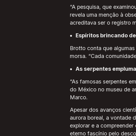
“A pesquisa, que examinou
revela uma menção à obser
acreditava ser o registro 
Espíritos brincando de
Brotto conta que algumas 
morsa. “Cada comunidade e
As serpentes emplum
“As famosas serpentes em
do México no museu de ant
Marco.
Apesar dos avanços cient
aurora boreal, a vontade d
explorar e a compreender 
eterno fascínio pelo descon