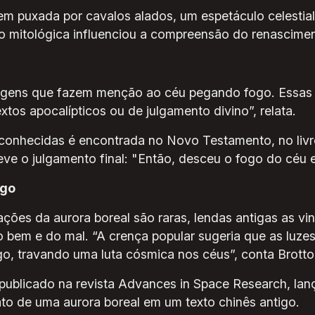
em puxada por cavalos alados, um espetáculo celestia
o mitológica influenciou a compreensão do renasciment
sagens que fazem menção ao céu pegando fogo. Essas 
tos apocalípticos ou de julgamento divino”, relata.
onhecidas é encontrada no Novo Testamento, no livro
reve o julgamento final: "Então, desceu o fogo do céu 
ogo
ções da aurora boreal são raras, lendas antigas as vi
o bem e do mal. “A crença popular sugeria que as luze
o, travando uma luta cósmica nos céus”, conta Brotto
blicado na revista Advances in Space Research, lanç
ato de uma aurora boreal em um texto chinês antigo.