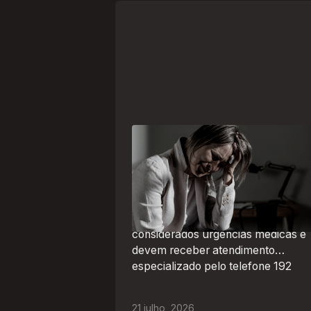
Crise psiquiátrica é urgência
médica: saiba como o SAMU atu
nesses casos
Surtos, tentativas de suicídio e
episódios de agitação intensa são
considerados urgências médicas e
devem receber atendimento
especializado pelo telefone 192
21
julho
,
2026