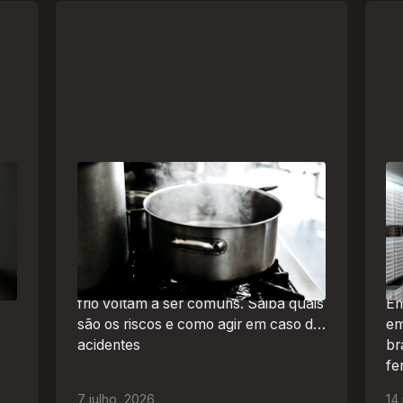
Frio leva brasileiros a improvisar
A 
a
para se aquecer e aumenta risco
um
de queimaduras dentro de casa
se
Br
O inverno chegou e, com ele,
de
práticas perigosas para espantar o
frio voltam a ser comuns. Saiba quais
Em
são os riscos e como agir em caso de
em
acidentes
br
fe
ao
7
julho
,
2026
14