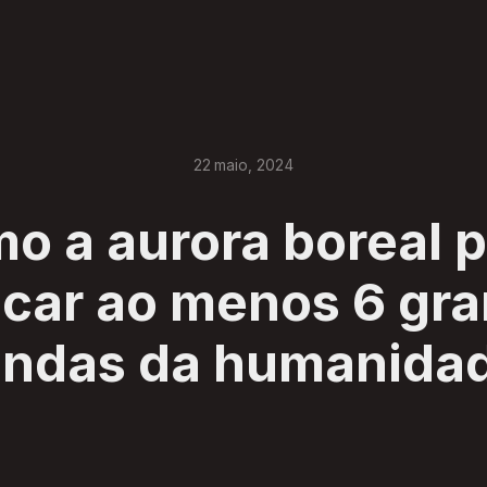
22
maio
,
2024
o a aurora boreal 
icar ao menos 6 gr
endas da humanida