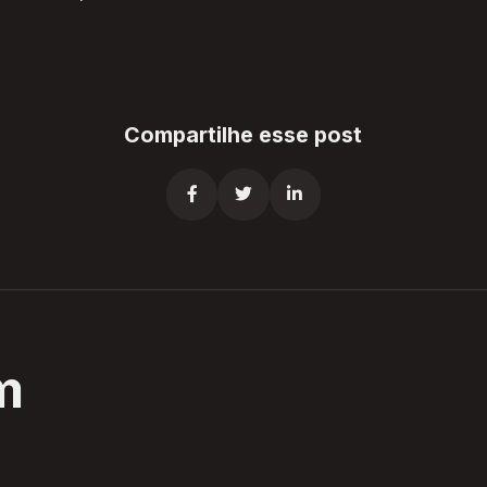
Compartilhe esse post



m