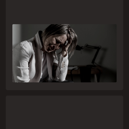
Crise psiquiátrica é urgência médica: saiba
como o SAMU atua nesses casos
Surtos, tentativas de suicídio e episódios de
agitação intensa são considerados urgências
médicas e devem receber atendimento
especializado pelo telefone 192
21
julho
,
2026