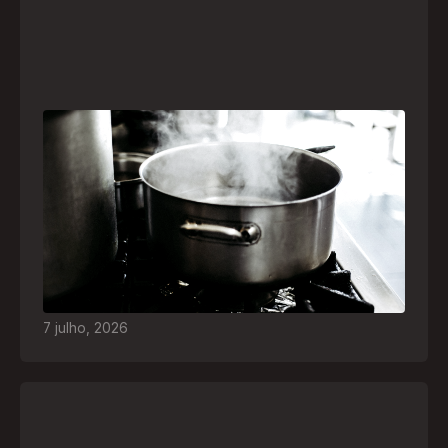
Frio leva brasileiros a improvisar para se
aquecer e aumenta risco de queimaduras
dentro de casa
O inverno chegou e, com ele, práticas perigosas
para espantar o frio voltam a ser comuns. Saiba
quais são os riscos e como agir em caso de
acidentes
7
julho
,
2026