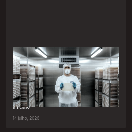
A paranaense Vuelo Pharma é uma das 13
empresas brasileiras selecionadas para
representar o Brasil na maior feira de
negócios de Angola
Empresa participará da FILDA 2026, em Luanda,
levando tecnologias brasileiras para tratamento de
feridas, ostomia e proteção cutânea ao mercado
africano
14
julho
,
2026