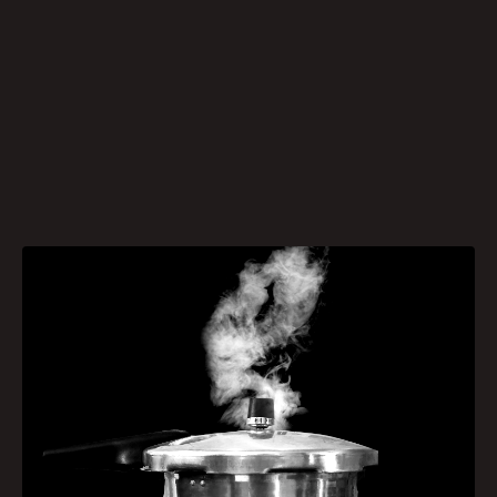
Com a chegada do frio, receitas típicas da
estação voltam ao cardápio dos brasileiros e,
com elas, um item indispensável na cozinha: a
panela de pressão. O preparo do pinhão, por
exemplo, tão comum nessa época, reacende um
alerta importante dentro de casa, o uso correto