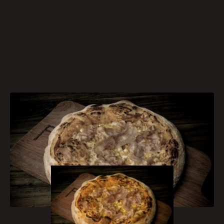
[caption id="attachment_1378"
align="aligncenter" width="300"]