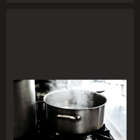
Frio leva brasileiros a improvisar para se
aquecer e aumenta risco de queimaduras
dentro de casa
O inverno chegou e, com ele, práticas perigosas
para espantar o frio voltam a ser comuns. Saiba
quais são os riscos e como agir em caso de
acidentes