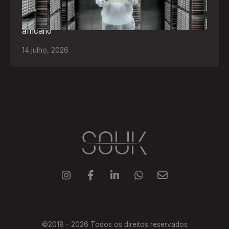
levando tecnologias brasileiras para tratamento de
feridas, ostomia e proteção cutânea ao mercado
africano
14
julho
,
2026





©2018 -
2026
Todos os direitos reservados