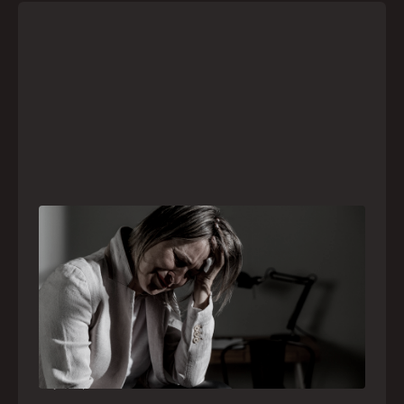
Crise psiquiátrica é urgência médica: saiba
como o SAMU atua nesses casos
Surtos, tentativas de suicídio e episódios de
agitação intensa são considerados urgências
médicas e devem receber atendimento
especializado pelo telefone 192
21
julho
,
2026