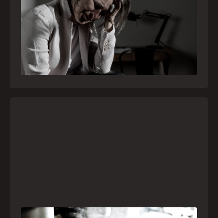
como o SAMU atua nesses casos
Surtos, tentativas de suicídio e episódios de
agitação intensa são considerados urgências
médicas e devem receber atendimento
especializado pelo telefone 192
21
julho
,
2026