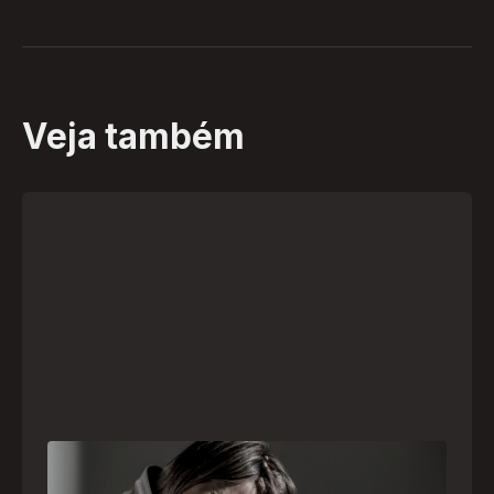
Veja também
Crise psiquiátrica é urgência médica: saiba