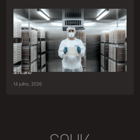
A paranaense Vuelo Pharma é uma das 13
empresas brasileiras selecionadas para
representar o Brasil na maior feira de
negócios de Angola
Empresa participará da FILDA 2026, em Luanda,
levando tecnologias brasileiras para tratamento de
feridas, ostomia e proteção cutânea ao mercado
africano
14
julho
,
2026