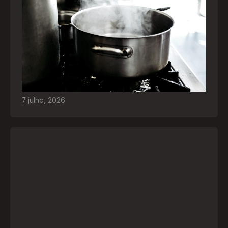
Frio leva brasileiros a improvisar para se
aquecer e aumenta risco de queimaduras
dentro de casa
O inverno chegou e, com ele, práticas perigosas
para espantar o frio voltam a ser comuns. Saiba
quais são os riscos e como agir em caso de
acidentes
7
julho
,
2026