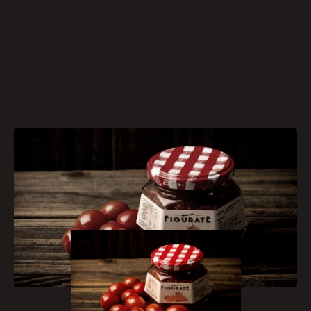
[caption id="attachment_1366"
align="aligncenter" width="300"]