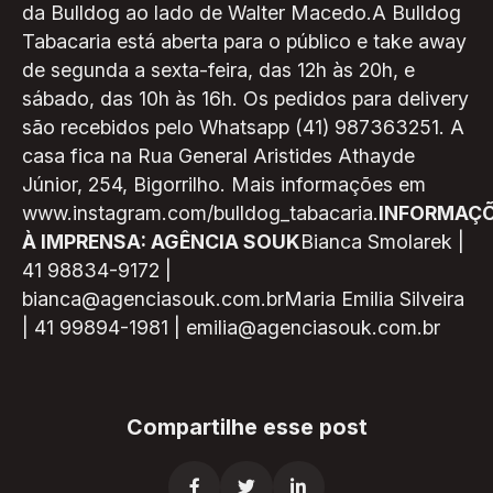
da Bulldog ao lado de Walter Macedo.A Bulldog
Tabacaria está aberta para o público e take away
de segunda a sexta-feira, das 12h às 20h, e
sábado, das 10h às 16h. Os pedidos para delivery
são recebidos pelo Whatsapp (41) 987363251. A
casa fica na Rua General Aristides Athayde
Júnior, 254, Bigorrilho. Mais informações em
www.instagram.com/bulldog_tabacaria.
INFORMAÇ
À IMPRENSA: AGÊNCIA SOUK
Bianca Smolarek |
41 98834-9172 |
bianca@agenciasouk.com.brMaria Emilia Silveira
| 41 99894-1981 | emilia@agenciasouk.com.br
Compartilhe esse post


