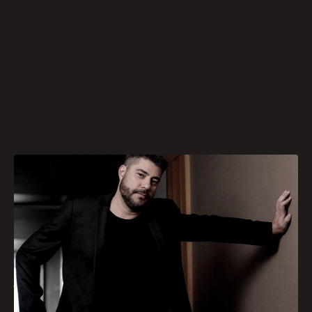
O recente desabafo de Evaristo Costa sobre
viver com a doença de crohn trouxe à tona um
tema pouco discutido, mas urgente: as
chamadas doenças ocultas. Aos 48 anos, o
jornalista contou que a condição o obriga a ir ao
banheiro até 40 vezes por dia e já o colocou em