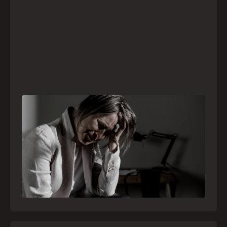
Crise psiquiátrica é urgência médica: saiba
como o SAMU atua nesses casos
Surtos, tentativas de suicídio e episódios de
agitação intensa são considerados urgências
médicas e devem receber atendimento
especializado pelo telefone 192
21
julho
,
2026