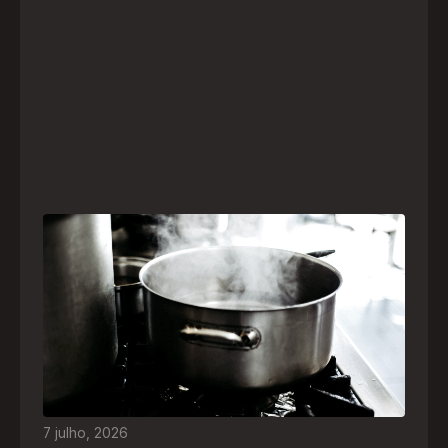
Frio leva brasileiros a improvisar para se
aquecer e aumenta risco de queimaduras
dentro de casa
O inverno chegou e, com ele, práticas perigosas
para espantar o frio voltam a ser comuns. Saiba
quais são os riscos e como agir em caso de
acidentes
7
julho
,
2026