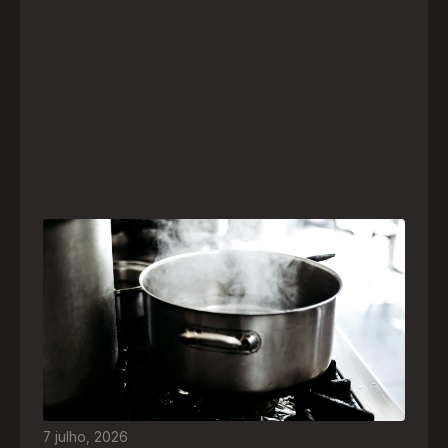
Frio leva brasileiros a improvisar para se
aquecer e aumenta risco de queimaduras
dentro de casa
O inverno chegou e, com ele, práticas perigosas
para espantar o frio voltam a ser comuns. Saiba
quais são os riscos e como agir em caso de
acidentes
7
julho
,
2026