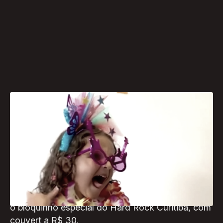
Para quem quer fugir do Carnaval de rua, o Hard
Rock Cafe Curitiba traz uma programação
intensa de sexta (17) a terça (21) com muita
música, o menu que faz sucesso no mundo todo
e, ainda, CarnaPet, Bailinho dos Avós e uma
super Matinê Kids. E mais: todos os dias haverá
o bloquinho especial do Hard Rock Curitiba, com
couvert a R$ 30.