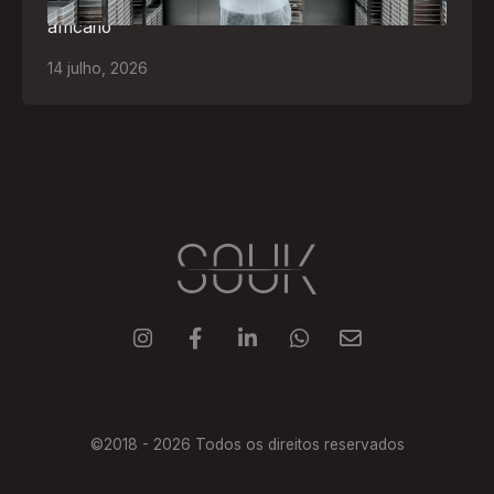
feridas, ostomia e proteção cutânea ao mercado
africano
14
julho
,
2026





©2018 -
2026
Todos os direitos reservados