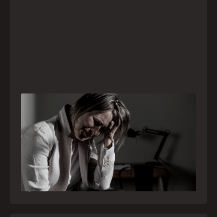
Crise psiquiátrica é urgência médica: saiba
como o SAMU atua nesses casos
Surtos, tentativas de suicídio e episódios de
agitação intensa são considerados urgências
médicas e devem receber atendimento
especializado pelo telefone 192
21
julho
,
2026