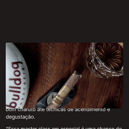
Carolina Macedo e Walter Macedo, sócios da
Bulldog e especialistas com ampla experiência no
mercado da charutaria, guiarão uma master class
para iniciantes no dia 17 de maio, a partir das 19h.
Será uma noite regada a curiosidades e
ensinamentos, que vão desde a escolha de um
bom charuto até técnicas de acendimento e
degustação.
"Essa master class em especial é uma chance de