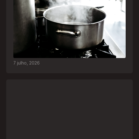
Frio leva brasileiros a improvisar para se
aquecer e aumenta risco de queimaduras
dentro de casa
O inverno chegou e, com ele, práticas perigosas
para espantar o frio voltam a ser comuns. Saiba
quais são os riscos e como agir em caso de
acidentes
7
julho
,
2026