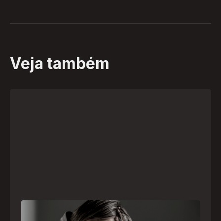
Veja também
Crise psiquiátrica é urgência médica: saiba