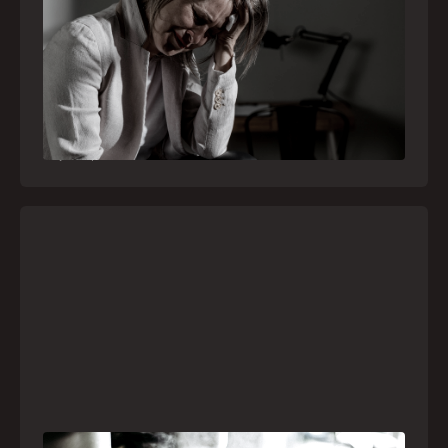
como o SAMU atua nesses casos
Surtos, tentativas de suicídio e episódios de
agitação intensa são considerados urgências
médicas e devem receber atendimento
especializado pelo telefone 192
21
julho
,
2026