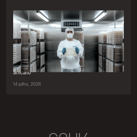
A paranaense Vuelo Pharma é uma das 13
empresas brasileiras selecionadas para
representar o Brasil na maior feira de
negócios de Angola
Empresa participará da FILDA 2026, em Luanda,
levando tecnologias brasileiras para tratamento de
feridas, ostomia e proteção cutânea ao mercado
africano
14
julho
,
2026