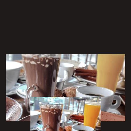
[caption id="attachment_1015"
align="aligncenter" width="240"]