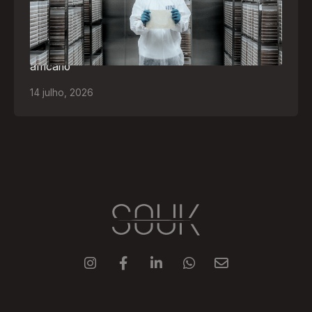
Empresa participará da FILDA 2026, em Luanda,
levando tecnologias brasileiras para tratamento de
feridas, ostomia e proteção cutânea ao mercado
africano
14
julho
,
2026




