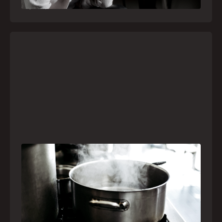
21
julho
,
2026
Frio leva brasileiros a improvisar para se
aquecer e aumenta risco de queimaduras
dentro de casa
O inverno chegou e, com ele, práticas perigosas
para espantar o frio voltam a ser comuns. Saiba