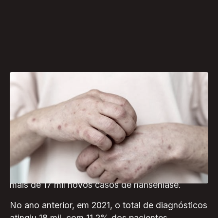
Nesta semana acontece o Dia Nacional de
Combate e Prevenção da Hanseníase (25/1), uma
doença popularmente conhecida como lepra e
que requer ações de conscientização e
prevenção em todo o país. Afinal, segundo o
Ministério da Saúde, em 2022 o Brasil registrou
mais de 17 mil novos casos de hanseníase.
No ano anterior, em 2021, o total de diagnósticos
atingiu 18 mil, com 11,2% dos pacientes