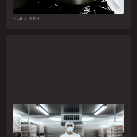
quais são os riscos e como agir em caso de
acidentes
7
julho
,
2026
A paranaense Vuelo Pharma é uma das 13
empresas brasileiras selecionadas para
representar o Brasil na maior feira de
negócios de Angola