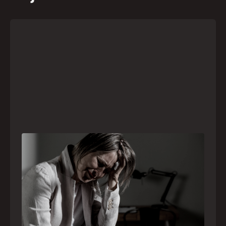
Crise psiquiátrica é urgência médica: saiba
como o SAMU atua nesses casos
Surtos, tentativas de suicídio e episódios de
agitação intensa são considerados urgências
médicas e devem receber atendimento
especializado pelo telefone 192