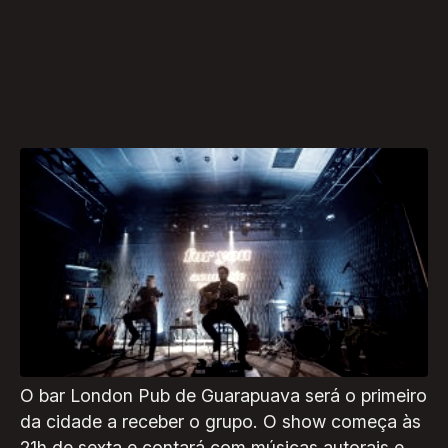
O trio curitibano For You, que já conta com
quase 300 shows nas mais famosas casas da
capital paranaense, faz suas primeiras
apresentações nas cidades de Guarapuava e
Ponta Grossa nos próximos dias 17 e 18 de
novembro.
O bar London Pub de Guarapuava será o primeiro
da cidade a receber o grupo. O show começa às
21h de sexta e contará com músicas autorais e