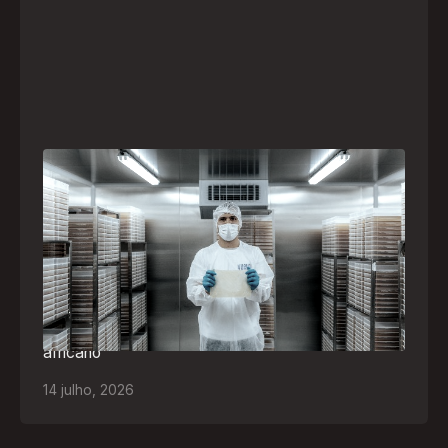
A paranaense Vuelo Pharma é uma das 13
empresas brasileiras selecionadas para
representar o Brasil na maior feira de
negócios de Angola
Empresa participará da FILDA 2026, em Luanda,
levando tecnologias brasileiras para tratamento de
feridas, ostomia e proteção cutânea ao mercado
africano
14
julho
,
2026