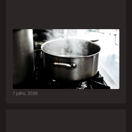
Frio leva brasileiros a improvisar para se
aquecer e aumenta risco de queimaduras
dentro de casa
O inverno chegou e, com ele, práticas perigosas
para espantar o frio voltam a ser comuns. Saiba
quais são os riscos e como agir em caso de
acidentes
7
julho
,
2026