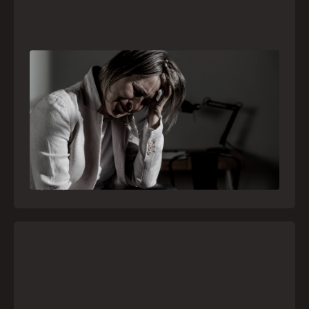
Crise psiquiátrica é urgência médica: saiba
como o SAMU atua nesses casos
Surtos, tentativas de suicídio e episódios de
agitação intensa são considerados urgências
médicas e devem receber atendimento
especializado pelo telefone 192
21
julho
,
2026