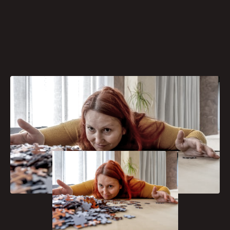
[caption id="attachment_1259"
align="aligncenter" width="300"]