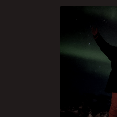
2024 tem sido um ano notá
tempestade solar em maio 
Neste fim de semana, de 
provocada por uma explosão
“A explosão solar com sob
maior do ciclo”, conta Ma
Ele explica que as aurora
elétrons, são ejetadas du
magnetosfera.
“Quando essas partículas 
liberam energia na forma d