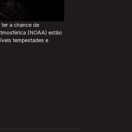
 podem amplificar a
aixas do que o normal.
 ter a chance de
Atmosférica (NOAA) estão
íveis tempestades e