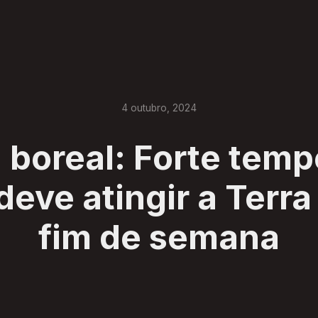
4
outubro
,
2024
 boreal: Forte tem
deve atingir a Terr
fim de semana