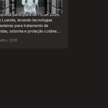
 Angola
presa participará da FILDA 2026,
 Luanda, levando tecnologias
asileiras para tratamento de
ridas, ostomia e proteção cutânea
 mercado africano
julho
,
2026