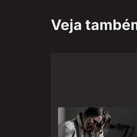
Veja també
Crise psiquiátrica é urgência
médica: saiba como o SAMU atu
nesses casos