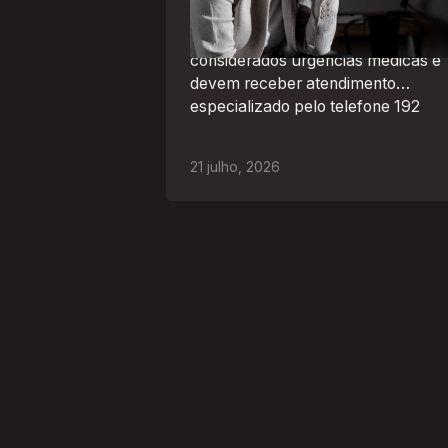
Surtos, tentativas de suicídio e
episódios de agitação intensa são
considerados urgências médicas e
devem receber atendimento
especializado pelo telefone 192
21
julho
,
2026