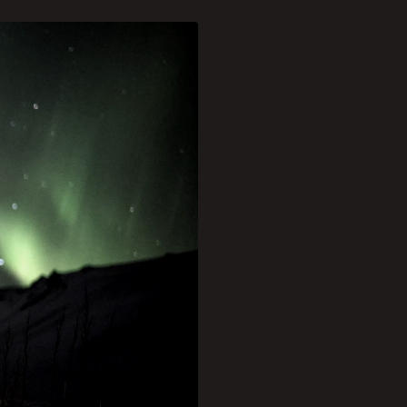
tradas, incluindo uma
a boreal.
tempestade solar
tubro.
pode gerar e essa foi a
rincipalmente prótons e
ico da Terra na
gênio e nitrogênio,
auroras”, detalha Brotto.