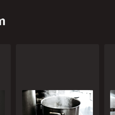
m
Frio leva brasileiros a improvisar
A 
a
para se aquecer e aumenta risco
um
de queimaduras dentro de casa
se
Br