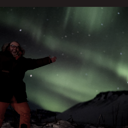
vel na atividade solar, com diversas erupções já regis
que brindou os habitantes do Reino Unido com a auror
acordo com a NASA, a Terra será impactada por uma 
 de classe X, ocorrida na última terça-feira, 1º de ou
erania de classe X, é uma das mais intensas que o Sol 
rco Brotto, O Caçador de Aurora Boreal.
s são formadas quando partículas carregadas do Sol, p
rante eventos solares e interação com o campo magnét
colidem com os gases na atmosfera terrestre, como oxi
e luz, criando os núcleos vibrantes que associamos às 