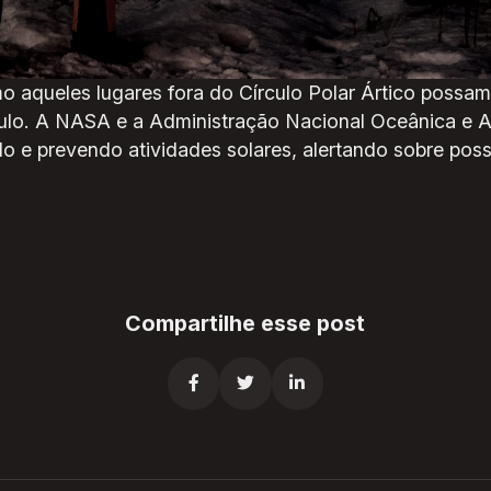
, as tempestades solares, à medida que se aproximam,
 das auroras, tornando-as visíveis em latitudes mais b
o aqueles lugares fora do Círculo Polar Ártico possam
ulo. A NASA e a Administração Nacional Oceânica e 
 e prevendo atividades solares, alertando sobre poss
Compartilhe esse post


