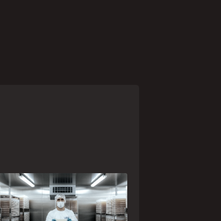
paranaense Vuelo Pharma é
a das 13 empresas brasileiras
lecionadas para representar o
asil na maior feira de negócios