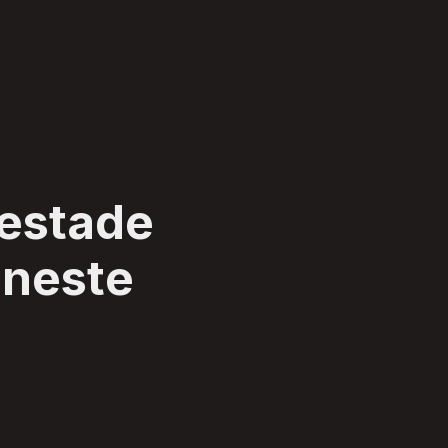
pestade
a neste