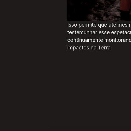
Além das belezas naturais
frequência e a intensidade
Isso permite que até mesm
testemunhar esse espetác
continuamente monitorando
impactos na Terra.