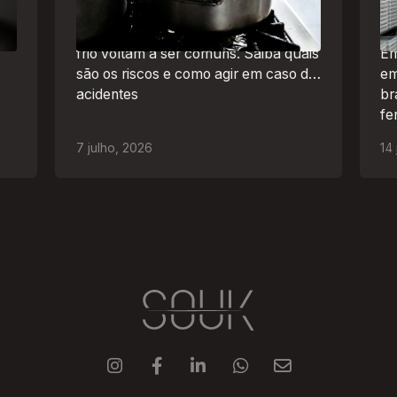
O inverno chegou e, com ele,
de
práticas perigosas para espantar o
frio voltam a ser comuns. Saiba quais
Em
são os riscos e como agir em caso de
em
acidentes
br
fe
ao
7
julho
,
2026
14




