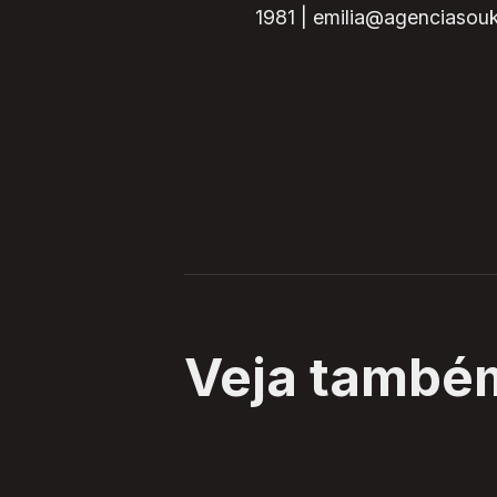
1981 | emilia@agenciasou
Veja també