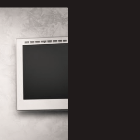
rotocolo sanitário devido
há pelo menos cinco meses
o cabelo dos pequenos em
rviços de beleza e bem-
l para atender a demanda.Os