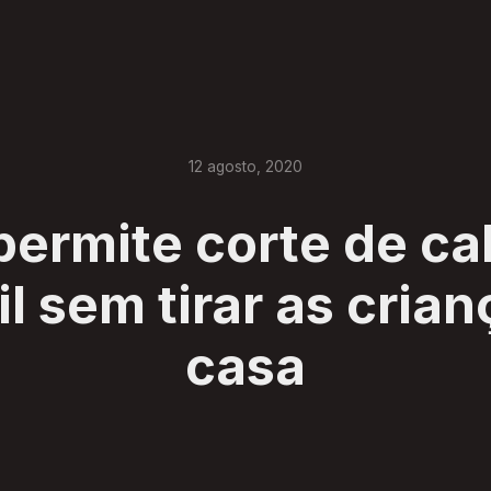
12
agosto
,
2020
permite corte de ca
il sem tirar as cria
casa