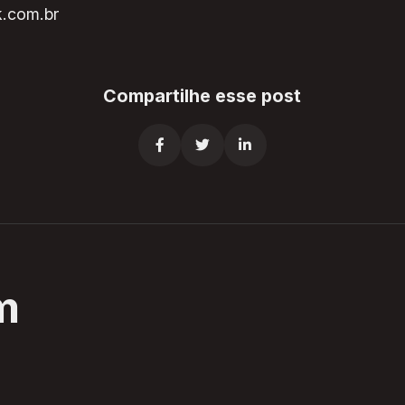
k.com.br
Compartilhe esse post



m