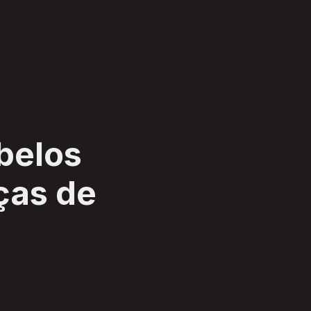
belos
nças de