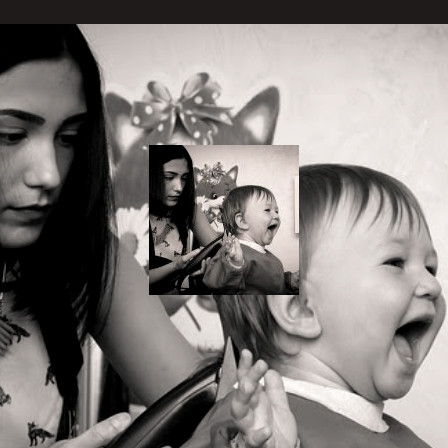
18" align="aligncenter" width="150"]
serviço de atendimento em casa seguindo um rígido p
ande maioria dos pais está com as crianças em casa 
d-19 e entre tantas dificuldades está: como cortar 
? Pensando nisso, o aplicativo BNYOU, que oferece se
ibiliza cabeleireiros especializados em público infanti