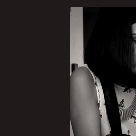
[caption id="attachment_3
A startup BNYOU criou um 
à pandemia[/caption]A gr
devido à pandemia de Covi
meio ao isolamento social
estar em domicílio, dispon