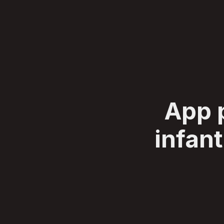
SERVIÇOS
CLIENTES
SOBRE
BLOG
CONTATO
App 
infant