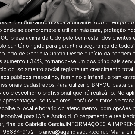
sa do cliente após os responsáveis assinarem um proto
nas o cabeleireiro e em um local sem aglomeração, c
dois anos) utilizando máscara durante todo o tempo do 
 onde se compromete a utilizar máscara, proteção nos 
U preza acima de tudo pelo bem-estar dos clientes e p
o sanitário rígido para garantir a segurança de todos”
 lado de Gabriella Garcia.Desde o início da pandemi
s aumentou 34%, tornando-se um dos principais servi
ício do isolamento social registra um crescimento total
aos públicos masculino, feminino e infantil, e tem entr
fissionais cadastrados.Para utilizar o BNYOU basta baix
iço e escolher o profissional que irá realizá-lo. No apl
 apresentação, seus valores, horários e fotos de traba
scolhe o local e horário do atendimento, com opções b
isponível para iOS e Android. O pagamento é realizad
ro”, finaliza Gabriella Garcia.INFORMAÇÕES À IMPR
 98834-9172 | bianca@agenciasouk.com.brMaria Emilia