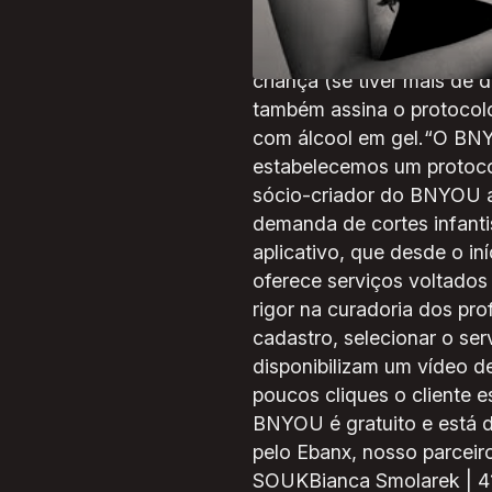
profissionais vão até a ca
concordam em receber ape
criança (se tiver mais de 
também assina o protocolo
com álcool em gel.“O BNYO
estabelecemos um protocol
sócio-criador do BNYOU ao
demanda de cortes infanti
aplicativo, que desde o in
oferece serviços voltados 
rigor na curadoria dos pro
cadastro, selecionar o serv
disponibilizam um vídeo de
poucos cliques o cliente e
BNYOU é gratuito e está d
pelo Ebanx, nosso parcei
SOUKBianca Smolarek | 41