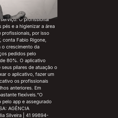
colo sanitário no qual
om os responsáveis e a
serviço. O profissional
pés e a higienizar a área
rofissionais, por isso
, conta Fabio Rigone,
a o crescimento da
ços pedidos pelo
 de 80%. O aplicativo
e seus pilares de atuação o
ar o aplicativo, fazer um
icativo os profissionais
lhos anteriores. Em
astante flexíveis.“O
o pelo app e assegurado
ENSA: AGÊNCIA
 Silveira | 41 99894-