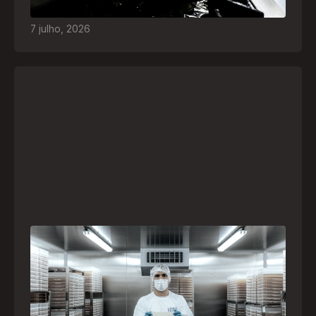
acidentes
7
julho
,
2026
A paranaense Vuelo Pharma é uma das 13
empresas brasileiras selecionadas para
representar o Brasil na maior feira de
negócios de Angola