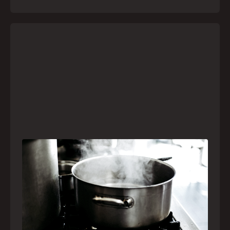
Frio leva brasileiros a improvisar para se
aquecer e aumenta risco de queimaduras
dentro de casa
O inverno chegou e, com ele, práticas perigosas
para espantar o frio voltam a ser comuns. Saiba
quais são os riscos e como agir em caso de