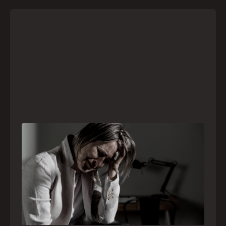
Crise psiquiátrica é urgência médica: saiba
como o SAMU atua nesses casos
Surtos, tentativas de suicídio e episódios de
agitação intensa são considerados urgências
médicas e devem receber atendimento
especializado pelo telefone 192
21
julho
,
2026