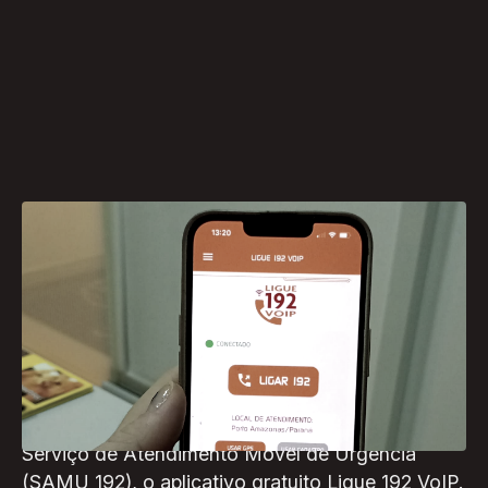
Em situações de emergência, cada segundo
conta e a falta de sinal de telefonia pode se
tornar um obstáculo crítico. Para enfrentar esse
desafio, moradores de Ponta Grossa e outros
municípios dos Campos Gerais passaram a
contar com uma nova alternativa para acionar o
Serviço de Atendimento Móvel de Urgência
(SAMU 192), o aplicativo gratuito Ligue 192 VoIP.