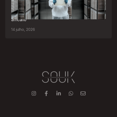
Empresa participará da FILDA 2026, em Luanda,
levando tecnologias brasileiras para tratamento de
feridas, ostomia e proteção cutânea ao mercado
africano
14
julho
,
2026




