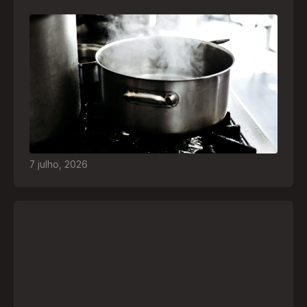
Frio leva brasileiros a improvisar para se
aquecer e aumenta risco de queimaduras
dentro de casa
O inverno chegou e, com ele, práticas perigosas
para espantar o frio voltam a ser comuns. Saiba
quais são os riscos e como agir em caso de
acidentes
7
julho
,
2026