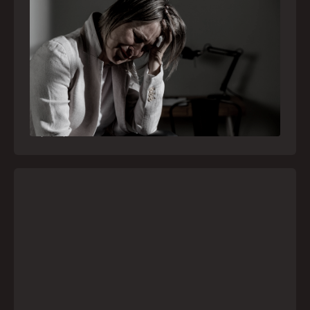
Crise psiquiátrica é urgência médica: saiba
como o SAMU atua nesses casos
Surtos, tentativas de suicídio e episódios de
agitação intensa são considerados urgências
médicas e devem receber atendimento
especializado pelo telefone 192
21
julho
,
2026