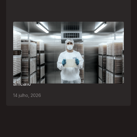
A paranaense Vuelo Pharma é uma das 13
empresas brasileiras selecionadas para
representar o Brasil na maior feira de
negócios de Angola
Empresa participará da FILDA 2026, em Luanda,
levando tecnologias brasileiras para tratamento de
feridas, ostomia e proteção cutânea ao mercado
africano
14
julho
,
2026