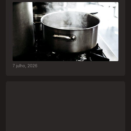
Frio leva brasileiros a improvisar para se
aquecer e aumenta risco de queimaduras
dentro de casa
O inverno chegou e, com ele, práticas perigosas
para espantar o frio voltam a ser comuns. Saiba
quais são os riscos e como agir em caso de
acidentes
7
julho
,
2026