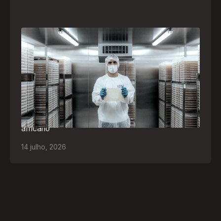
A paranaense Vuelo Pharma é uma das 13
empresas brasileiras selecionadas para
representar o Brasil na maior feira de
negócios de Angola
Empresa participará da FILDA 2026, em Luanda,
levando tecnologias brasileiras para tratamento de
feridas, ostomia e proteção cutânea ao mercado
africano
14
julho
,
2026