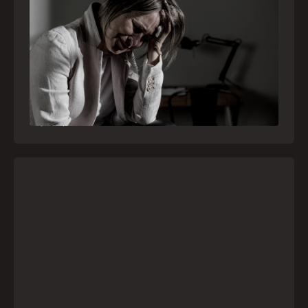
Crise psiquiátrica é urgência médica: saiba
como o SAMU atua nesses casos
Surtos, tentativas de suicídio e episódios de
agitação intensa são considerados urgências
médicas e devem receber atendimento
especializado pelo telefone 192
21
julho
,
2026