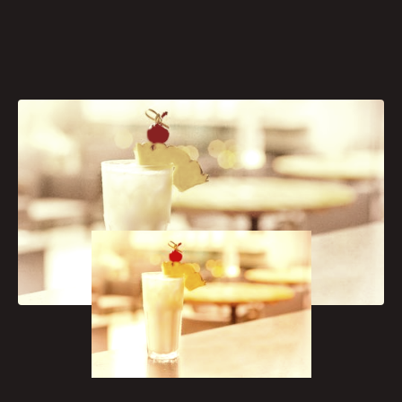
[caption id="attachment_668"
align="aligncenter" width="300"]