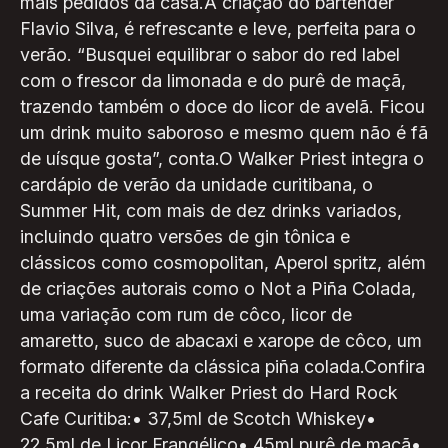
mais pedidos da casa.A criação do bartender
Flavio Silva, é refrescante e leve, perfeita para o
verão. “Busquei equilibrar o sabor do red label
com o frescor da limonada e do purê de maçã,
trazendo também o doce do licor de avelã. Ficou
um drink muito saboroso e mesmo quem não é fã
de uísque gosta”, conta.O Walker Priest integra o
cardápio de verão da unidade curitibana, o
Summer Hit, com mais de dez drinks variados,
incluindo quatro versões de gin tônica e
clássicos como cosmopolitan, Aperol spritz, além
de criações autorais como o Not a Piña Colada,
uma variação com rum de côco, licor de
amaretto, suco de abacaxi e xarope de côco, um
formato diferente da clássica piña colada.Confira
a receita do drink Walker Priest do Hard Rock
Cafe Curitiba:• 37,5ml de Scotch Whiskey•
22,5ml de Licor Frangélico• 45ml purê de maçã•