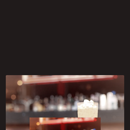
[caption id="attachment_645"
align="aligncenter" width="300"]